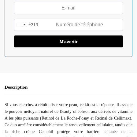
+213
A
l
g
e
r
i
a
+
2
1
Description
3
Si vous cherchez à réinitialiser votre peau, ce kit est la réponse. Il associe
le pouvoir nettoyant naturel de Beauty of Johson aux dérivés de vitamine
A les plus puissants (Retinol de La Roche-Posay et Retinal de Cellimax).
Ce duo accélère considérablement le renouvellement cellulaire, tandis que
la riche crème Cetaphil protège votre barrière cutanée de la