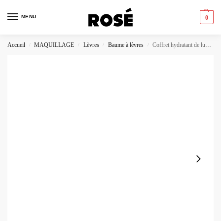
MENU
0
Accueil
MAQUILLAGE
Lèvres
Baume à lèvres
Coffret hydratant de luxe pour les lèvres (4 pièces)
/
/
/
/