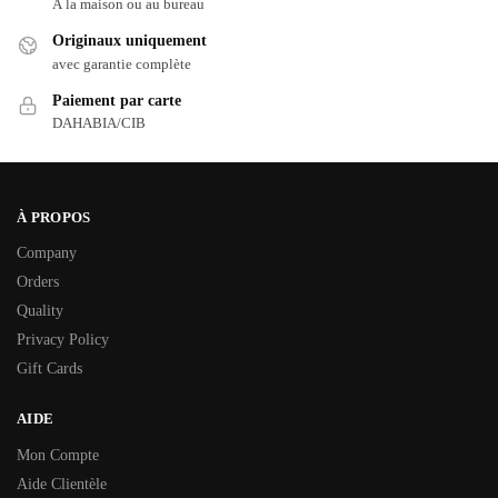
À la maison ou au bureau
Originaux uniquement
avec garantie complète
Paiement par carte
DAHABIA/CIB
À PROPOS
Company
Orders
Quality
Privacy Policy
Gift Cards
AIDE
Mon Compte
Aide Clientèle