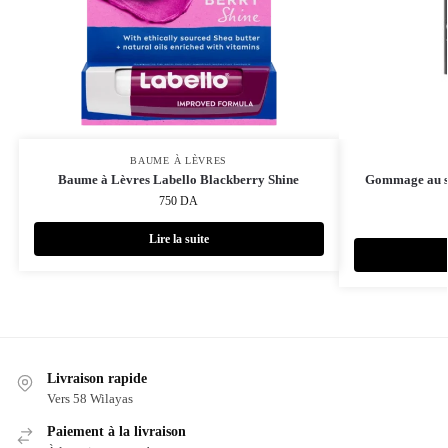
BAUME À LÈVRES
Baume à Lèvres Labello Blackberry Shine
Gommage au suc
750
DA
Lire la suite
Livraison rapide
Vers 58 Wilayas
Paiement à la livraison