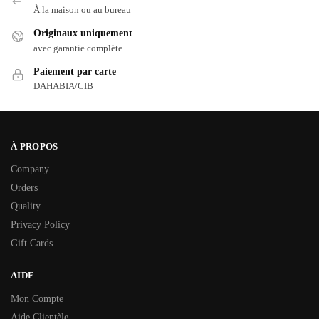
À la maison ou au bureau
Originaux uniquement
avec garantie complète
Paiement par carte
DAHABIA/CIB
À PROPOS
Company
Orders
Quality
Privacy Policy
Gift Cards
AIDE
Mon Compte
Aide Clientèle