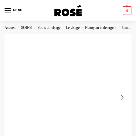
MENU
0
Accueil
SOINS
Soins du visage
Le visage
Nettoyant et détergent
Caudalie Gelée Nettoyante Purifiante Bio Vinopure
/
/
/
/
/