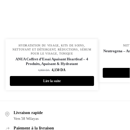
HYDRATATION DU VISAGE
,
KITS DE SOINS
,
NET
NETTOYANT ET DÉTERGENT
,
RÉDUCTIONS
,
SÉRUM
Neutrogena – An
POUR LE VISAGE
,
TONIQUE
ANUA Coffret d’Essai Apaisant Heartleaf – 4
Produits, Apaisant & Hydratant
4,150
DA
4,950
DA
Lire la suite
Livraison rapide
Vers 58 Wilayas
Paiement à la livraison