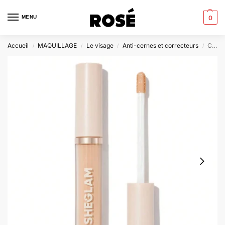
MENU
0
Accueil
MAQUILLAGE
Le visage
Anti-cernes et correcteurs
Cache-cernes couvrant toute la surface pendant 12 heures
/
/
/
/