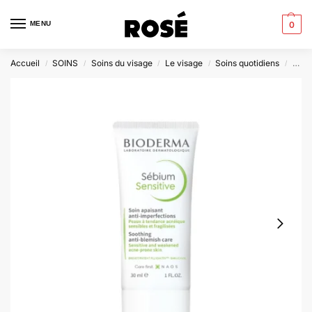
MENU
0
Accueil
SOINS
Soins du visage
Le visage
Soins quotidiens
Biod
/
/
/
/
/