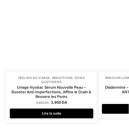
PEELING DU VISAGE
,
RÉDUCTIONS
,
SOINS
RENOUVELLEM
QUOTIDIENS
Uriage Hyséac Sérum Nouvelle Peau –
Diadermine 
Booster Anti‑Imperfections, Affine le Grain &
ANT
Ressere les Pores
3,950
DA
4,500
DA
Lire la suite