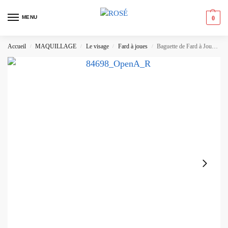
MENU
0
Accueil
MAQUILLAGE
Le visage
Fard à joues
Baguette de Fard à Joues Halo Glow e.l.f.
/
/
/
/