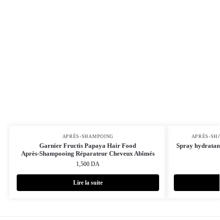
APRÈS-SHAMPOING
APRÈS-SH
Garnier Fructis Papaya Hair Food
Spray hydratant
Après‑Shampooing Réparateur Cheveux Abîmés
1,500
DA
Lire la suite