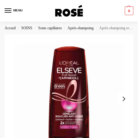
MENU
0
Accueil
SOINS
Soins capillaires
Après-shampoing
Après-shampoing renforcé pour une force maximale et un démêlage efficace
/
/
/
/