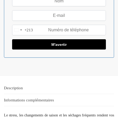
+213
A
l
g
e
r
i
a
+
2
1
Description
3
Informations complémentaires
Le stress, les changements de saison et les séchages fréquents rendent vos