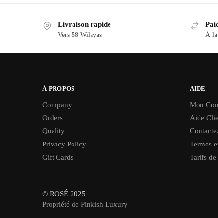
Livraison rapide
Paie
Vers 58 Wilayas
À la
À PROPOS
AIDE
Company
Mon Com
Orders
Aide Clie
Quality
Contacte
Privacy Policy
Termes et
Gift Cards
Tarifs de
© ROSÉ 2025
Propriété de Pinkish Luxury