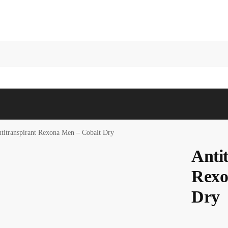
Recherc
titranspirant Rexona Men – Cobalt Dry
Anti
Rexo
Dry