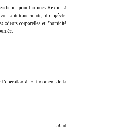
e déodorant pour hommes Rexona à
nts anti-transpirants, il empêche
es odeurs corporelles et l’humidité
ournée.
r l’opération à tout moment de la
50ml