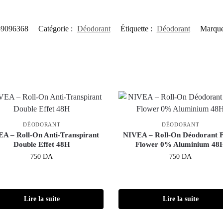
59096368
Catégorie :
Déodorant
Étiquette :
Déodorant
Marque
DÉODORANT
DÉODORANT
A – Roll-On Anti-Transpirant
NIVEA – Roll-On Déodorant 
Double Effet 48H
Flower 0% Aluminium 48
750
DA
750
DA
Lire la suite
Lire la suite