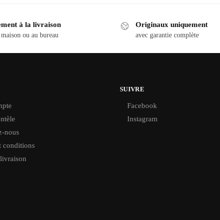
ment à la livraison
Originaux uniquement
 maison ou au bureau
avec garantie complète
SUIVRE
pte
Facebook
ntèle
Instagram
z-nous
 conditions
 livraison