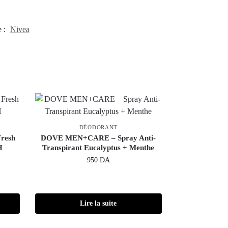
 :
Nivea
DÉODORANT
Fresh
DOVE MEN+CARE – Spray Anti-
H
Transpirant Eucalyptus + Menthe
950
DA
Lire la suite