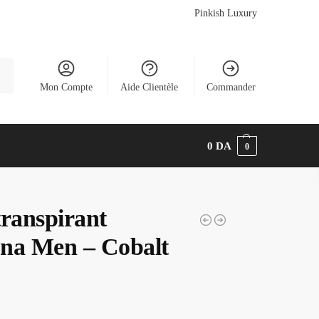
Pinkish Luxury
he
Mon Compte
Aide Clientèle
Commander
0
DA
0
transpirant
na Men – Cobalt